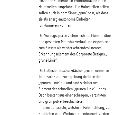
einzelner Elemente ein Wohlfühlfaktor in die
Haltestellen eingeführt. Die Haltestellen selbst
sollen auch in dem Sinne „grün“ sein, als dass
sie als energieautonome Einheiten
funktionieren können.
Die Vorzugsspuren ziehen sich als Element über
den gesamten Metrobusverlauf und eignen sich
zum Einsatz als wiederkehrendes lineares
Erkennungselement des Corporate Designs „
grüne Linie“.
Die Haltestellenschutzdächer greifen einmal in
ihrer Farb- und Formgebung die Idee der
„grünen Linie“ auf und sind sichtbarstes
Element der schnellen „grünen Linie“. Jedes
Dach besteht aus einer schrägen, verzinkten
und grün pulverbeschichteten
Informationssäule, welche in Fahrtrichtung, zur
Straße hin eine Werbevitrine integriert, zu den