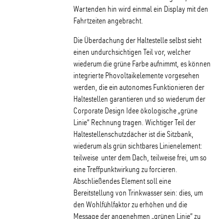
Wartenden hin wird einmal ein Display mit den
Fahrtzeiten angebracht.
Die Überdachung der Haltestelle selbst sieht
einen undurchsichtigen Teil vor, welcher
wiederum die grüne Farbe aufnimmt, es können
integrierte Phovoltaikelemente vorgesehen
werden, die ein autonomes Funktionieren der
Haltestellen garantieren und so wiederum der
Corporate Design Idee ökologische „grüne
Linie“ Rechnung tragen. Wichtiger Teil der
Haltestellenschutzdächer ist die Sitzbank,
wiederum als grün sichtbares Linienelement:
teilweise unter dem Dach, teilweise frei, um so
eine Treffpunktwirkung zu forcieren.
Abschließendes Element soll eine
Bereitstellung von Trinkwasser sein: dies, um
den Wohlfühlfaktor zu erhöhen und die
Message der angenehmen „grünen Linie“ zu