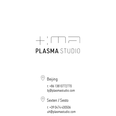
Beijing
t:
+86 13810772770
bj@plasmastudio.com
Sexten / Sesto
t:
+39 0474 430506​​​​​​​
uh@plasmastudio.com